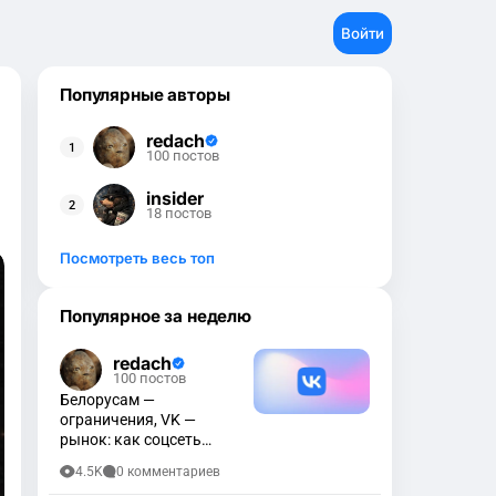
Войти
Популярные авторы
redach
100 постов
insider
18 постов
Посмотреть весь топ
Популярное за неделю
redach
100 постов
Белорусам —
ограничения, VK —
рынок: как соцсеть
меняет правила игры
4.5K
0 комментариев