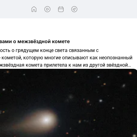
овами о межзвёздной комете
ость о грядущем конце света связанным с
 кометой, которую многие описывают как неопознанный
жзвёздная комета прилетела к нам из другой звёздной
025 году на гавайской обсерватории ATLAS, ставшая