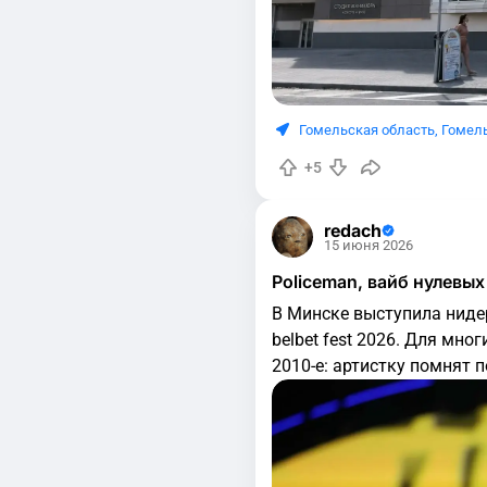
Гомельская область
,
Гомел
+5
redach
15 июня 2026
Policeman, вайб нулевых
В Минске выступила ниде
belbet fest 2026. Для мн
2010-е: артистку помнят п
песне This Is Love с will.i