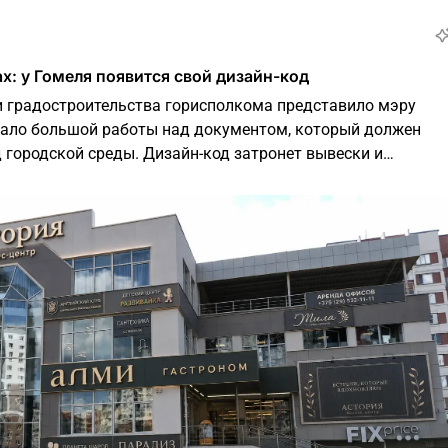
х: у Гомеля появится свой дизайн-код
и градостроительства горисполкома представило мэру
ало большой работы над документом, который должен
 городской среды. Дизайн-код затронет вывески и
ции на фасадах, оформление прилегающих территорий,