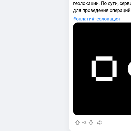
геолокации. По сути, серв
для проведения операций
местоположения. Такие т
оплати
геолокация
+3