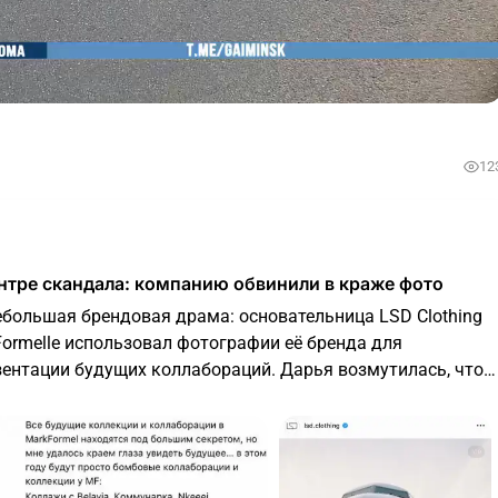
12
центре скандала: компанию обвинили в краже фото
ебольшая брендовая драма: основательница LSD Clothing
Formelle использовал фотографии её бренда для
зентации будущих коллабораций. Дарья возмутилась, что
визуальные материалы небольшого бренда, хотя