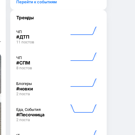
Перейти к событиям
Тренды
ЧП
ДТП
я
11 постов
ЧП
СПМ
8 постов
Блогеры
новки
2 поста
Еда, События
Песочница
2 поста