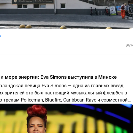
ь
7
 и море энергии: Eva Simons выступила в Минске
рландская певица Eva Simons — одна из главных звёзд
огих зрителей это был настоящий музыкальный флешбек в
о трекам Policeman, Bludfire, Caribbean Rave и совместной
.am. На сцене Eva Simons — яркая,