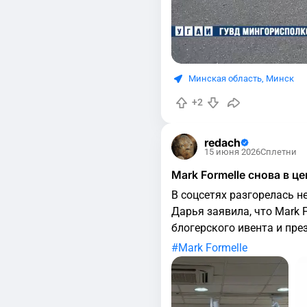
Минская область
,
Минск
+2
redach
15 июня 2026
Сплетни
Mark Formelle снова в 
В соцсетях разгорелась н
Дарья заявила, что Mark 
блогерского ивента и пре
крупная компания взяла 
Mark Formelle