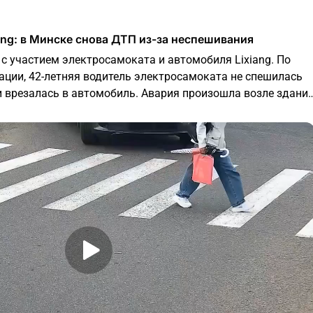
iang: в Минске снова ДТП из-за неспешивания
с участием электросамоката и автомобиля Lixiang. По
ции, 42-летняя водитель электросамоката не спешилась
и врезалась в автомобиль. Авария произошла возле здани
острадавшую доставили в учреждение