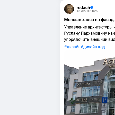
redach
15 июня 2026
Меньше хаоса на фасада
Управление архитектуры 
Руслану Пархамовичу нач
упорядочить внешний вид
информационные конструк
дизайн
дизайн-код
внешний