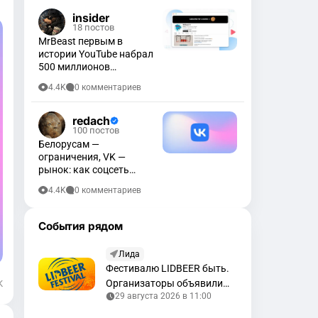
insider
18 постов
MrBeast первым в
истории YouTube набрал
500 миллионов
подписчиков
4.4K
0 комментариев
redach
100 постов
Белорусам —
ограничения, VK —
рынок: как соцсеть
меняет правила игры
4.4K
0 комментариев
События рядом
Лида
Фестивалю LIDBEER быть.
Организаторы объявили
K
29 августа 2026 в 11:00
дату