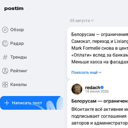
postim
05 августа
Обзор
Белорусам — ограничения,
Самокат, переход и Lixia
Радар
Mark Formelle снова в це
«Оплати» вслед за банка
Тренды
Меньше хаоса на фасадах:
Рейтинг
Показать ещё
Каналы
redach
18 июня 2026
Белорусам — ограничени
Написать пост
ВКонтакте всё активнее и
подписывает соглашения и
авторов и администратор