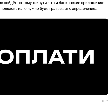
ис пойдёт по тому же пути, что и банковские приложения:
 пользователю нужно будет разрешить определение
ребования связаны с новыми правилами безопасности и
6