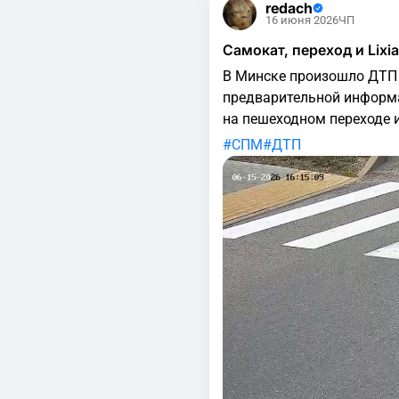
redach
16 июня 2026
ЧП
Самокат, переход и Lix
В Минске произошло ДТП 
предварительной информа
на пешеходном переходе 
№3 по улице Володько. П
СПМ
ДТП