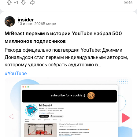
+1
46
insider
13 июня 2026
В мире
MrBeast первым в истории YouTube набрал 500
миллионов подписчиков
Рекорд официально подтвердил YouTube: Джимми
Дональдсон стал первым индивидуальным автором,
которому удалось собрать аудиторию в
полмиллиарда человек. К отметке блогер подошёл
YouTube
через специальный стрим с обратным отсчётом, за
которым следили фанаты по всему миру. 500 000 000
подписчиков — это уже не