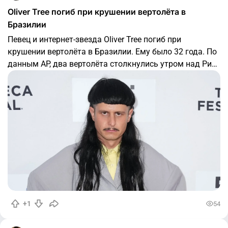
Oliver Tree погиб при крушении вертолёта в
Бразилии
Певец и интернет-звезда Oliver Tree погиб при
крушении вертолёта в Бразилии. Ему было 32 года. По
данным AP, два вертолёта столкнулись утром над Рио-
де-Жанейро и упали в западной части города. Погибли
все шесть человек, находившиеся на борту. Имя Oliver
Tree было в списке пассажиров одного из
+1
54