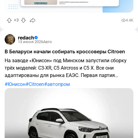
+3
4.4K
redach
13 июня 2026
Авто
В Беларуси начали собирать кроссоверы Citroen
На заводе «Юнисон» под Минском запустили сборку
трёх моделей: C3-XR, C5 Aircross и C5 X. Все они
адаптированы для рынка ЕАЭС. Первая партия
составила 48 автомобилей. Цены стартуют от 75
Юнисон
Citroen
автопром
тысяч рублей за Citroen C3-XR. C5 Aircross стоит от 95
тысяч, а самый крупный C5 X — от 96 тысяч рублей.
Модели