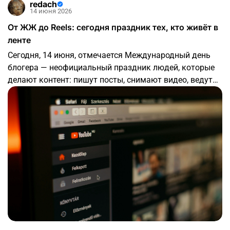
redach
14 июня 2026
От ЖЖ до Reels: сегодня праздник тех, кто живёт в
ленте
Сегодня, 14 июня, отмечается Международный день
блогера — неофициальный праздник людей, которые
делают контент: пишут посты, снимают видео, ведут
каналы, стримят, рассказывают истории и собирают
вокруг себя аудиторию. Праздник появился в 2004
году. Тогда около 500 блогеров из более чем 40 стран