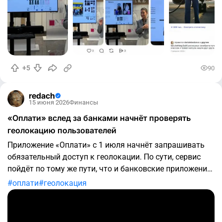
+5
90
redach
15 июня 2026
Финансы
«Оплати» вслед за банками начнёт проверять
геолокацию пользователей
Приложение «Оплати» с 1 июля начнёт запрашивать
обязательный доступ к геолокации. По сути, сервис
пойдёт по тому же пути, что и банковские приложения:
для проведения операций пользователю нужно будет
оплати
геолокация
разрешить определение местоположения. Такие
требования связаны с новыми правилами
безопасности и