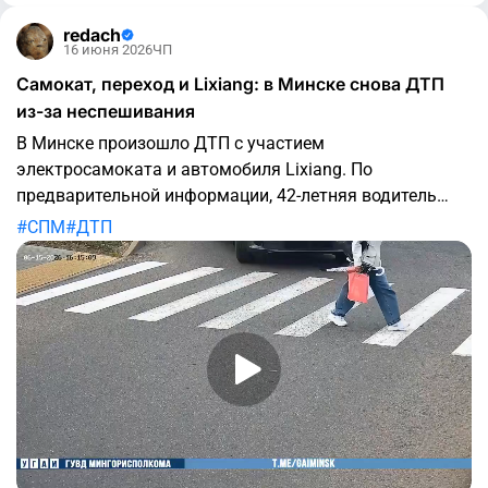
redach
16 июня 2026
ЧП
Самокат, переход и Lixiang: в Минске снова ДТП
из-за неспешивания
В Минске произошло ДТП с участием
электросамоката и автомобиля Lixiang. По
предварительной информации, 42-летняя водитель
электросамоката не спешилась на пешеходном
СПМ
ДТП
переходе и врезалась в автомобиль. Авария
произошла возле здания №3 по улице Володько.
Пострадавшую доставили в учреждение