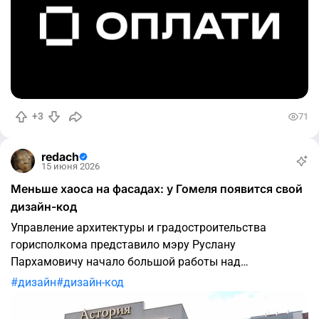
+3
71
redach
15 июня 2026
Меньше хаоса на фасадах: у Гомеля появится свой
дизайн-код
Управление архитектуры и градостроительства
горисполкома представило мэру Руслану
Пархамовичу начало большой работы над
документом, который должен упорядочить внешний
дизайн
дизайн-код
вид городской среды. Дизайн-код затронет вывески и
информационные конструкции на фасадах,