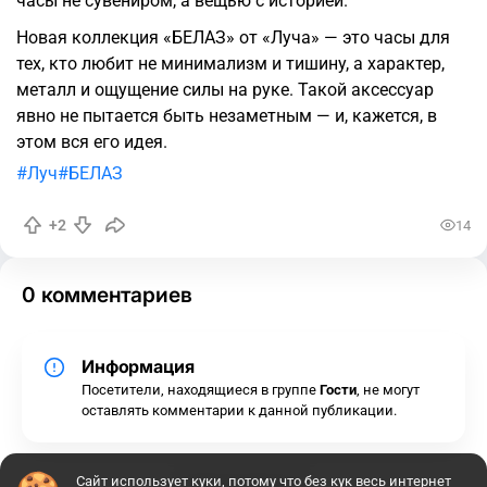
часы не сувениром, а вещью с историей.
Новая коллекция «БЕЛАЗ» от «Луча» — это часы для
тех, кто любит не минимализм и тишину, а характер,
металл и ощущение силы на руке. Такой аксессуар
явно не пытается быть незаметным — и, кажется, в
этом вся его идея.
Луч
БЕЛАЗ
+2
14
0 комментариев
Информация
Посетители, находящиеся в группе
Гости
, не могут
оставлять комментарии к данной публикации.
Сайт использует
куки
, потому что без кук весь интернет
Комментариев нет